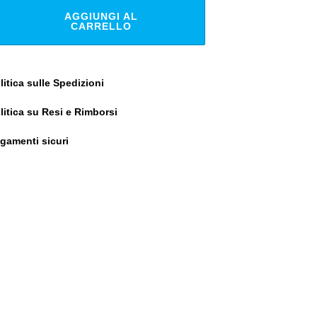
AGGIUNGI AL
CARRELLO
litica sulle Spedizioni
litica su Resi e Rimborsi
gamenti sicuri