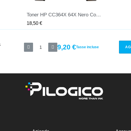
Toner HP CC364X 64X Nero Compatibile
QUICK VIEW
18,50 €
B
9,20 €
Tasse incluse
AG