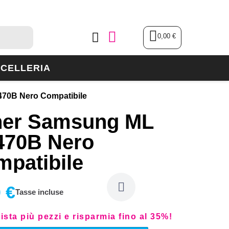
0,00 €
CELLERIA
70B Nero Compatibile
ner Samsung ML
470B Nero
patibile
 €
Tasse incluse
sta più pezzi e risparmia fino al 35%!