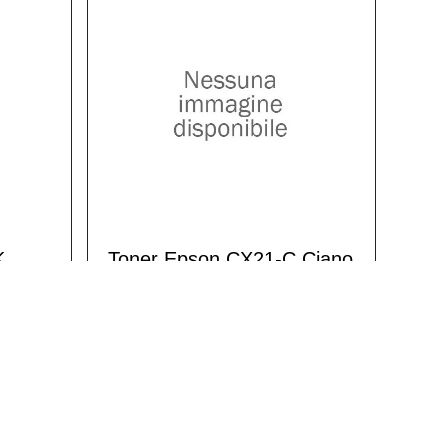
K
Toner Epson CX21-C Ciano
Compatibile
8,50 €