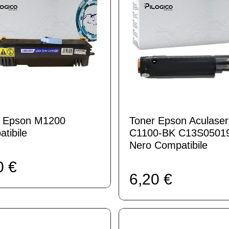
r Epson M1200
Toner Epson Aculaser
tibile
C1100-BK C13S0501
Nero Compatibile
0 €
6,20 €