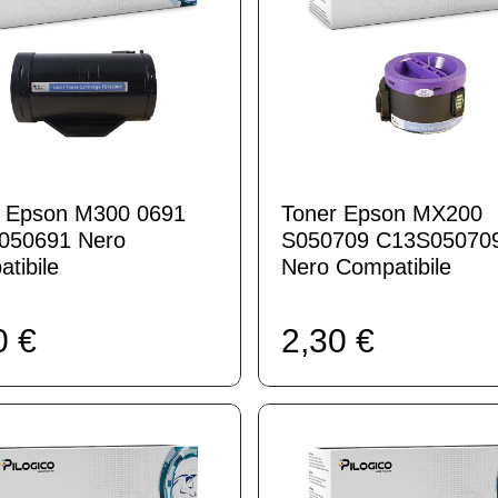
r Epson M300 0691
Toner Epson MX200
050691 Nero
S050709 C13S05070
tibile
Nero Compatibile
0 €
2,30 €