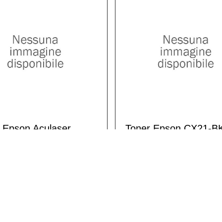
 Epson Aculaser
Toner Epson CX21-B
0-M C13S050188
Nero Compatibile
ta Compatibile
8,50 €
0 €