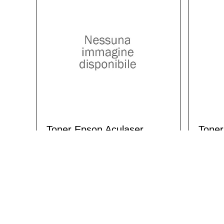
Toner Epson Aculaser
Toner
C1100-Y C13S050187
C110
Giallo Compatibile
magen
6,20 €
6,2