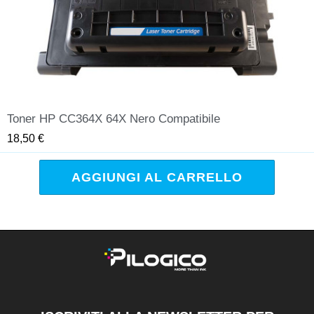
Toner HP CC364X 64X Nero Compatibile
QUICK VIEW
18,50 €
AGGIUNGI AL CARRELLO