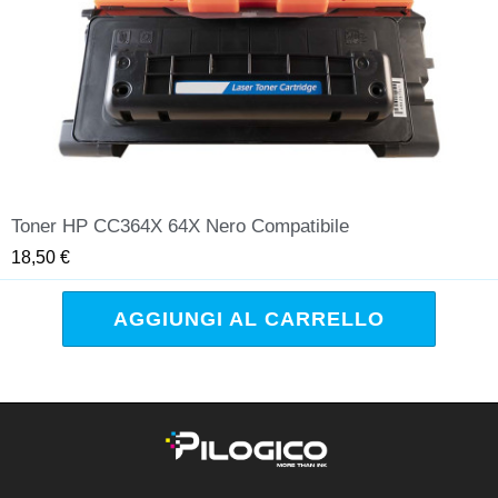
Toner HP CC364X 64X Nero Compatibile
QUICK VIEW
18,50 €
AGGIUNGI AL CARRELLO