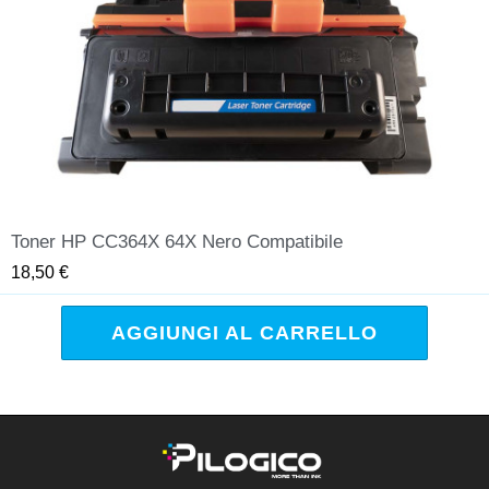
Toner HP CC364X 64X Nero Compatibile
QUICK VIEW
18,50 €
AGGIUNGI AL CARRELLO