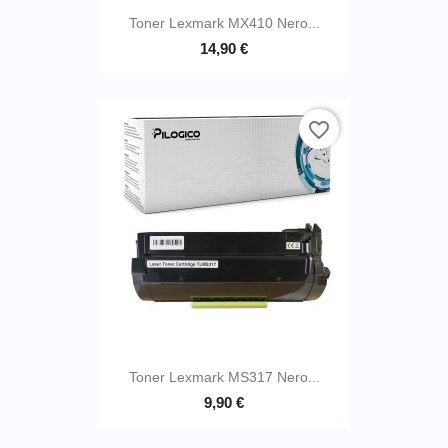
Toner Lexmark MX410 Nero...
14,90 €
favorite_border
Toner Lexmark MS317 Nero...
9,90 €