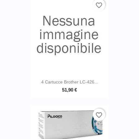
favorite_border
4 Cartucce Brother LC-426...
51,90 €
favorite_border