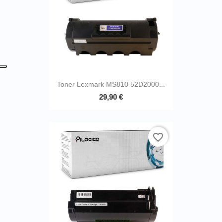
Toner Lexmark MS810 52D2000...
29,90 €
favorite_border