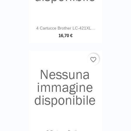
4 Cartucce Brother LC-421XL...
16,70 €
favorite_border