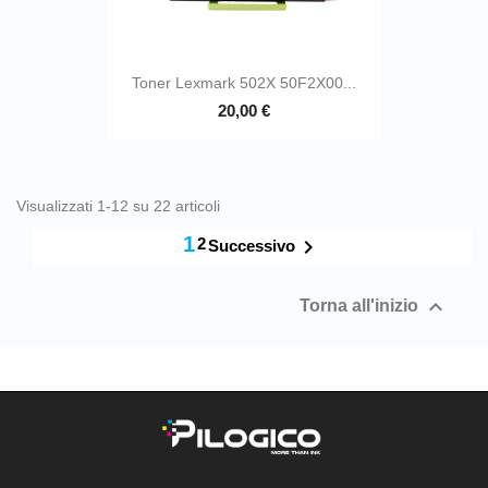
Toner Lexmark 502X 50F2X00...
20,00 €
Visualizzati 1-12 su 22 articoli
1
2

Successivo

Torna all'inizio