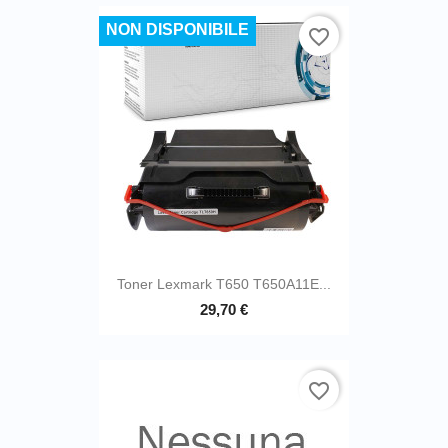
NON DISPONIBILE
favorite_border
Toner Lexmark T650 T650A11E...
29,70 €
favorite_border