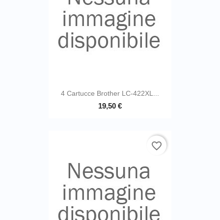
4 Cartucce Brother LC-422XL...
19,50 €
favorite_border