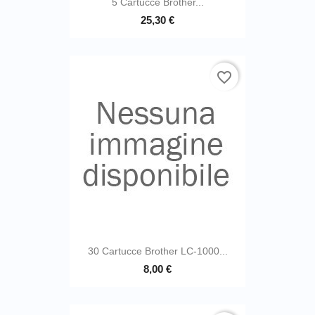
5 Cartucce Brother...
25,30 €
favorite_border
30 Cartucce Brother LC-1000...
8,00 €