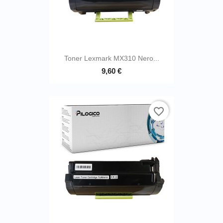
Toner Lexmark MX310 Nero...
9,60 €
favorite_border