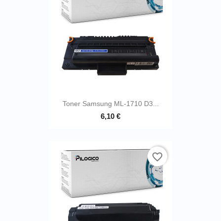
Toner Samsung ML-1710 D3...
6,10 €
favorite_border