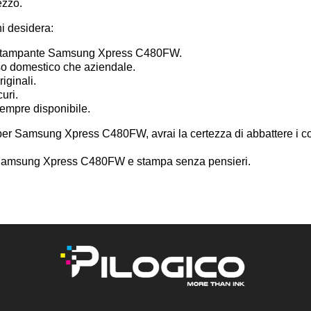
ezzo.
hi desidera:
la stampante Samsung Xpress C480FW.
uso domestico che aziendale.
iginali.
curi.
sempre disponibile.
 per Samsung Xpress C480FW, avrai la certezza di abbattere i co
li Samsung Xpress C480FW e stampa senza pensieri.