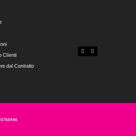
t
ioni
o Clienti
e dal Contratto
70760446