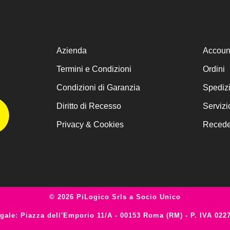
Azienda
Accoun
Termini e Condizioni
Ordini
Condizioni di Garanzia
Spediz
Diritto di Recesso
Servizi
Privacy & Cookies
Receder
© 2026 PiLogico Srls a Socio Unico
gale: Piazza dell'Emporio 11/A - 00153 Roma (RM) - P. IVA 022