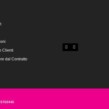
t
ioni
o Clienti
e dal Contratto
70760446