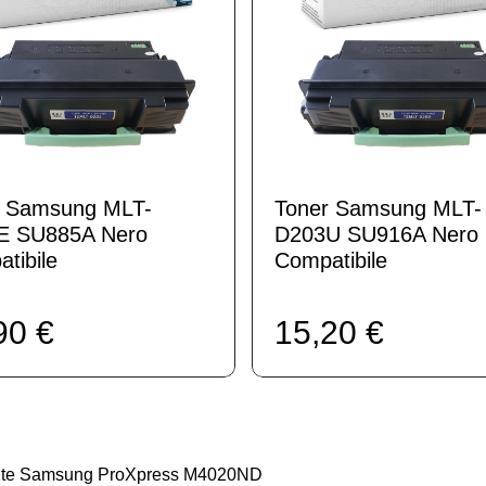
r Samsung MLT-
Toner Samsung MLT-
E SU885A Nero
D203U SU916A Nero
tibile
Compatibile
90 €
15,20 €
pante Samsung ProXpress M4020ND