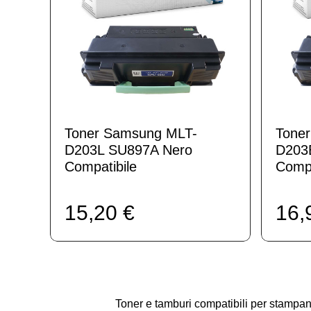
Toner Samsung MLT-
Tone
D203L SU897A Nero
D203
Compatibile
Compa
15,20 €
16,
Toner e tamburi compatibili per stam