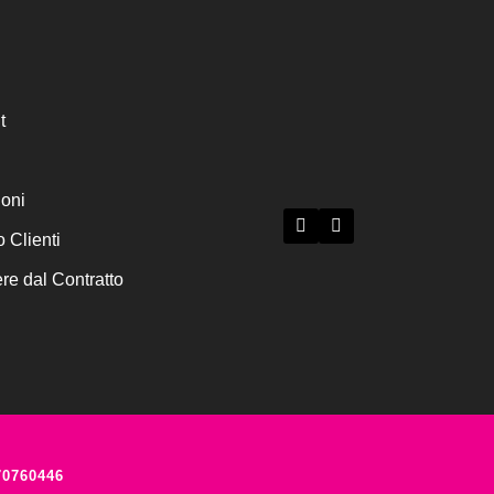
t
ioni
o Clienti
e dal Contratto
70760446