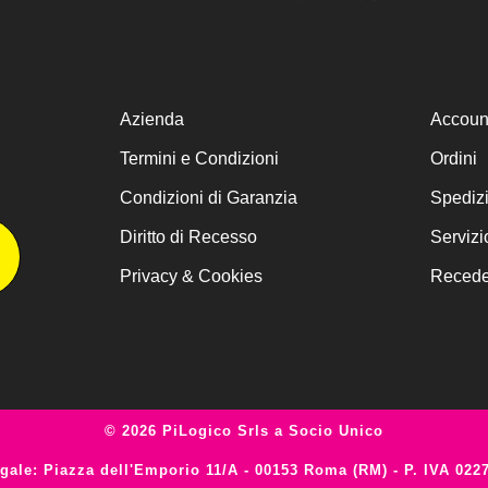
Azienda
Accoun
Termini e Condizioni
Ordini
Condizioni di Garanzia
Spediz
Diritto di Recesso
Servizi
Privacy & Cookies
Receder
© 2026 PiLogico Srls a Socio Unico
gale: Piazza dell'Emporio 11/A - 00153 Roma (RM) - P. IVA 022