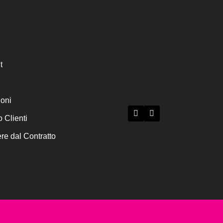
t
ioni
o Clienti
e dal Contratto