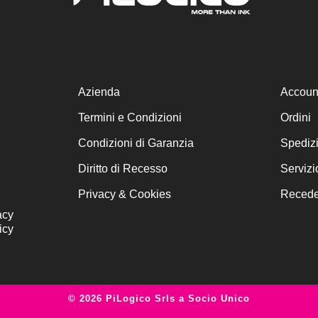
Azienda
Accoun
Termini e Condizioni
Ordini
Condizioni di Garanzia
Spediz
Diritto di Recesso
Servizi
Privacy & Cookies
Receder
acy
icy
© 2026 PiLogico Srls a Socio Unico