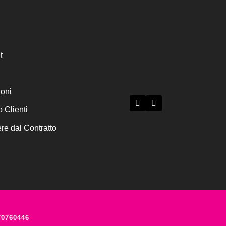
t
ioni
o Clienti
e dal Contratto
70760446