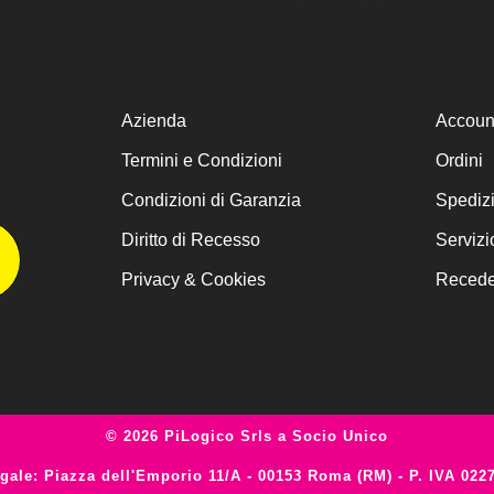
Azienda
Accoun
Termini e Condizioni
Ordini
Condizioni di Garanzia
Spediz
Diritto di Recesso
Servizi
Privacy & Cookies
Receder
© 2026 PiLogico Srls a Socio Unico
gale: Piazza dell'Emporio 11/A - 00153 Roma (RM) - P. IVA 022