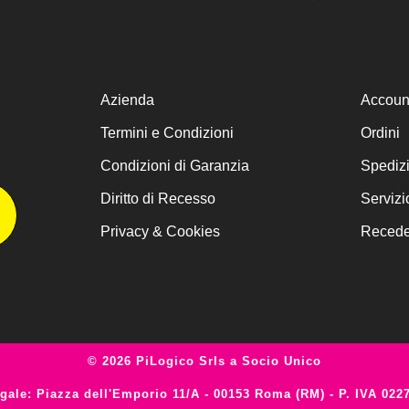
Azienda
Accoun
Termini e Condizioni
Ordini
Condizioni di Garanzia
Spediz
Diritto di Recesso
Servizi
Privacy & Cookies
Receder
© 2026 PiLogico Srls a Socio Unico
gale: Piazza dell'Emporio 11/A - 00153 Roma (RM) - P. IVA 022