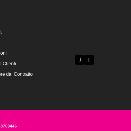
t
ioni
o Clienti
e dal Contratto
70760446