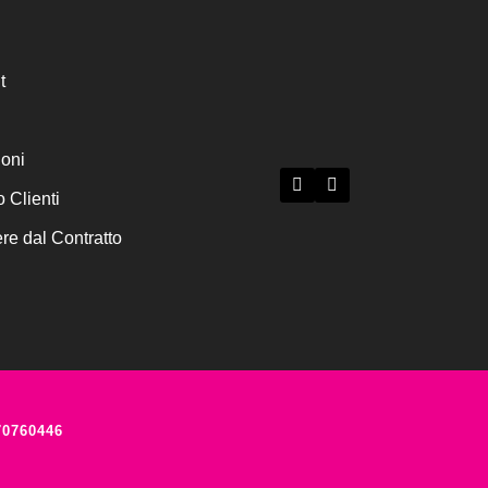
t
ioni
o Clienti
e dal Contratto
70760446