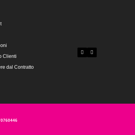
t
ioni
o Clienti
e dal Contratto
70760446