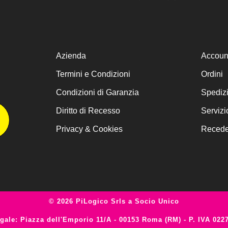
Azienda
Accoun
Termini e Condizioni
Ordini
Condizioni di Garanzia
Spediz
Diritto di Recesso
Servizi
Privacy & Cookies
Receder
© 2026 PiLogico Srls a Socio Unico
gale: Piazza dell'Emporio 11/A - 00153 Roma (RM) - P. IVA 022