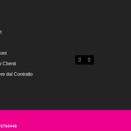
t
ioni
o Clienti
e dal Contratto
70760446