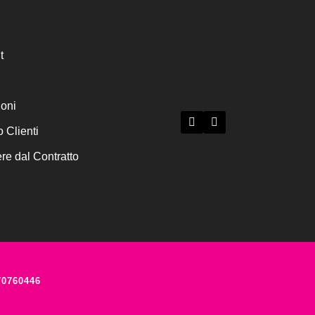
t
ioni
o Clienti
e dal Contratto
70760446